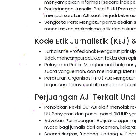
menyampaikan informasi secara indepe
Perlindungan Jurnalis: Pasal 8 UU Pers m
menjadi sorotan AJI saat terjadi kekerasa
Sengketa Pers: Mengatur penyelesaian 
menekankan mekanisme etik dan hukum
Kode Etik Jurnalistik (KEJ) 
Jurnalisme Profesional: Menganut prinsi
tidak mencampuradukkan fakta dan opin
Pelayanan Publik: Menghormati hak mas
suara yang lemah, dan melindungi identi
Peraturan Organisasi (PO) AJI: Mengatu
organisasi lainnya untuk menjaga integrit
Perjuangan AJI Terkait U
Penolakan Revisi UU: AJI aktif menolak 
UU Penyiaran dan pasal-pasal RKUHP y
Advokasi Perlindungan: Berjuang agar i
nyata bagi jurnalis dari ancaman, kekeras
Secara ringkas, "undang-undang AJI" a