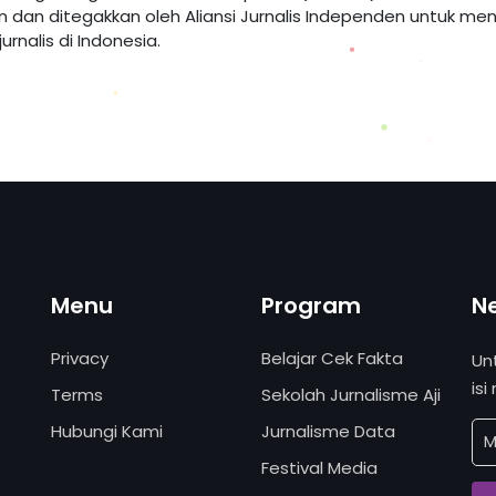
an dan ditegakkan oleh Aliansi Jurnalis Independen untuk me
rnalis di Indonesia.
Menu
Program
N
Privacy
Belajar Cek Fakta
Un
isi
Terms
Sekolah Jurnalisme Aji
Hubungi Kami
Jurnalisme Data
Festival Media