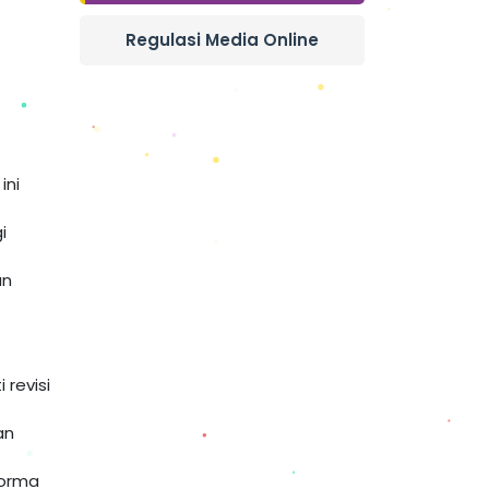
Regulasi Media Online
ini
i
an
 revisi
an
norma