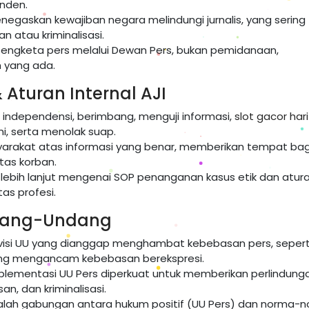
nden.
enegaskan kewajiban negara melindungi jurnalis, yang sering
n atau kriminalisasi.
sengketa pers melalui Dewan Pers, bukan pemidanaan,
 yang ada.
& Aturan Internal AJI
p independensi, berimbang, menguji informasi,
slot gacor hari 
i, serta menolak suap.
yarakat atas informasi yang benar, memberikan tempat bag
tas korban.
r lebih lanjut mengenai SOP penanganan kasus etik dan atur
as profesi.
ndang-Undang
revisi UU yang dianggap menghambat kebebasan pers, seperti
ang mengancam kebebasan berekspresi.
mplementasi UU Pers diperkuat untuk memberikan perlindung
an, dan kriminalisasi.
dalah gabungan antara hukum positif (UU Pers) dan norma-