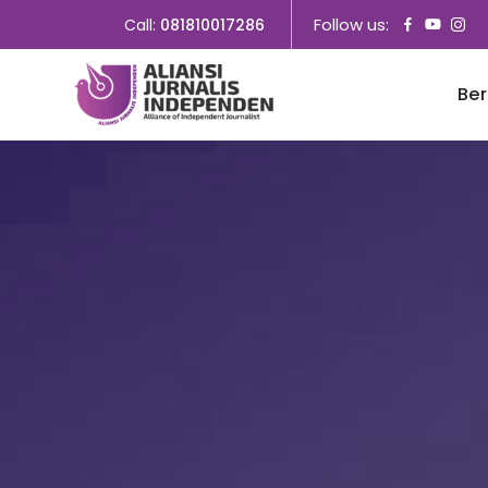
Follow us:
Call:
081810017286
Be